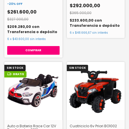
-
20
%
OFF
$292.000,00
$261.600,00
$365.000,00
$327.000,00
$233.600,00
con
Transferencia o depósito
$209.280,00
con
Transferencia o depósito
6
x
$48.666,67
sin interés
6
x
$43.600,00
sin interés
COMPRAR
SIN STOCK
SIN STOCK
GRATIS
Auto a Bateria Race Car 12V
Cuatriciclo 6v Priori BO1002