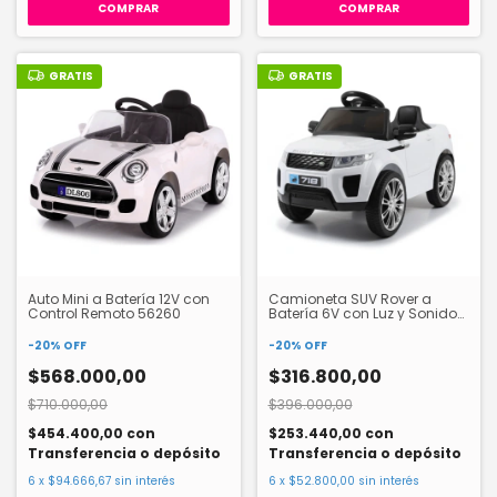
GRATIS
GRATIS
Auto Mini a Batería 12V con
Camioneta SUV Rover a
Control Remoto 56260
Batería 6V con Luz y Sonido
56241
-
20
%
OFF
-
20
%
OFF
$568.000,00
$316.800,00
$710.000,00
$396.000,00
$454.400,00
con
$253.440,00
con
Transferencia o depósito
Transferencia o depósito
6
x
$94.666,67
sin interés
6
x
$52.800,00
sin interés