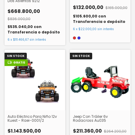
Dos Asientos 9212
$132.000,00
$165.000,00
$668.800,00
$105.600,00
con
$836.000,00
Transferencia o depósito
$535.040,00
con
6
x
$22.000,00
sin interés
Transferencia o depósito
6
x
$111.466,67
sin interés
SIN STOCK
SIN STOCK
GRATIS
Auto Eléctrico Para Niño 12v
Jeep Con Tráiler 6v
Kuest - Raei-0001/2
Rodacross Au035
$1.143.500,00
$211.360,00
$264.200,00