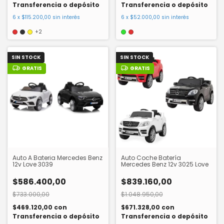
Transferencia o depósito
Transferencia o depósito
6
x
$115.200,00
sin interés
6
x
$52.000,00
sin interés
+2
SIN STOCK
SIN STOCK
GRATIS
GRATIS
Auto A Bateria Mercedes Benz
Auto Coche Batería
12v Love 3039
Mercedes Benz 12v 3025 Love
$586.400,00
$839.160,00
$733.000,00
$1.048.950,00
$469.120,00
con
$671.328,00
con
Transferencia o depósito
Transferencia o depósito