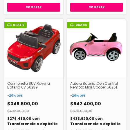
GRATIS
GRATIS
Camioneta SUV Rover a
Auto a Bateria Con Control
Batería 6V 56239
Remoto Mini Cooper 56261
-
20
%
OFF
-
20
%
OFF
$345.600,00
$542.400,00
$432.000,00
$678.000,00
$276.480,00
con
$433.920,00
con
Transferencia o depósito
Transferencia o depósito