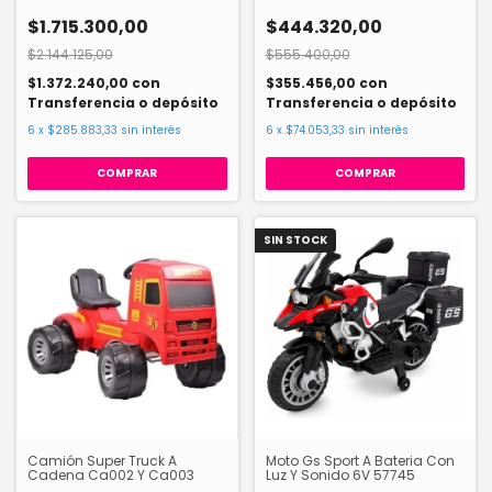
$1.715.300,00
$444.320,00
$2.144.125,00
$555.400,00
$1.372.240,00
con
$355.456,00
con
Transferencia o depósito
Transferencia o depósito
6
x
$285.883,33
sin interés
6
x
$74.053,33
sin interés
COMPRAR
SIN STOCK
Camión Super Truck A
Moto Gs Sport A Bateria Con
Cadena Ca002 Y Ca003
Luz Y Sonido 6V 57745