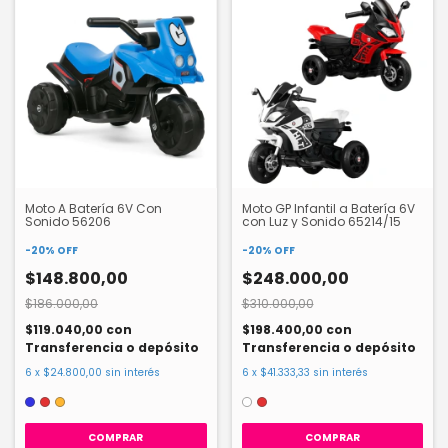
Moto A Batería 6V Con
Moto GP Infantil a Batería 6V
Sonido 56206
con Luz y Sonido 65214/15
-
20
%
OFF
-
20
%
OFF
$148.800,00
$248.000,00
$186.000,00
$310.000,00
$119.040,00
con
$198.400,00
con
Transferencia o depósito
Transferencia o depósito
6
x
$24.800,00
sin interés
6
x
$41.333,33
sin interés
COMPRAR
COMPRAR