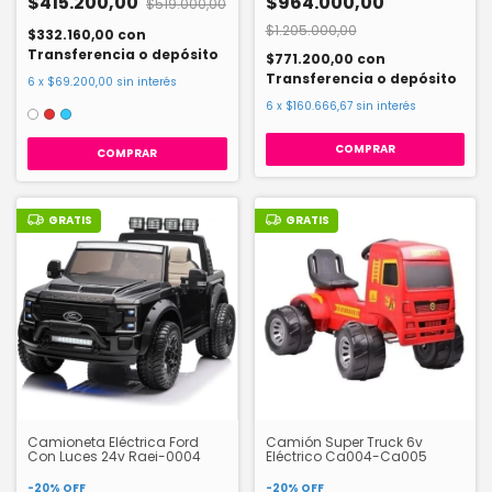
$415.200,00
$964.000,00
$519.000,00
$1.205.000,00
$332.160,00
con
Transferencia o depósito
$771.200,00
con
Transferencia o depósito
6
x
$69.200,00
sin interés
6
x
$160.666,67
sin interés
COMPRAR
GRATIS
GRATIS
Camioneta Eléctrica Ford
Camión Super Truck 6v
Con Luces 24v Raei-0004
Eléctrico Ca004-Ca005
-
20
%
OFF
-
20
%
OFF