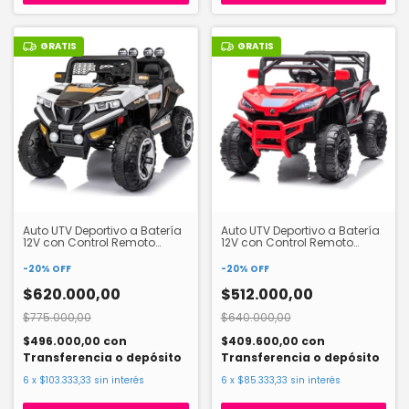
GRATIS
GRATIS
Auto UTV Deportivo a Batería
Auto UTV Deportivo a Batería
12V con Control Remoto
12V con Control Remoto
56293
56281
-
20
%
OFF
-
20
%
OFF
$620.000,00
$512.000,00
$775.000,00
$640.000,00
$496.000,00
con
$409.600,00
con
Transferencia o depósito
Transferencia o depósito
6
x
$103.333,33
sin interés
6
x
$85.333,33
sin interés