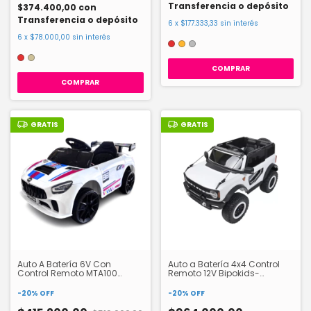
Transferencia o depósito
$374.400,00
con
Transferencia o depósito
6
x
$177.333,33
sin interés
6
x
$78.000,00
sin interés
COMPRAR
COMPRAR
GRATIS
GRATIS
Auto A Batería 6V Con
Auto a Batería 4x4 Control
Control Remoto MTA100
Remoto 12V Bipokids-
Bipokids
Mab2500
-
20
%
OFF
-
20
%
OFF