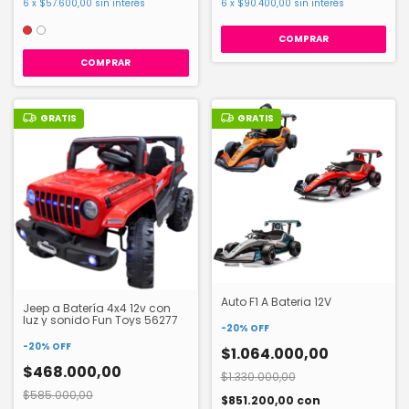
6
x
$57.600,00
sin interés
6
x
$90.400,00
sin interés
COMPRAR
GRATIS
GRATIS
Auto F1 A Bateria 12V
Jeep a Batería 4x4 12v con
luz y sonido Fun Toys 56277
-
20
%
OFF
-
20
%
OFF
$1.064.000,00
$468.000,00
$1.330.000,00
$585.000,00
$851.200,00
con