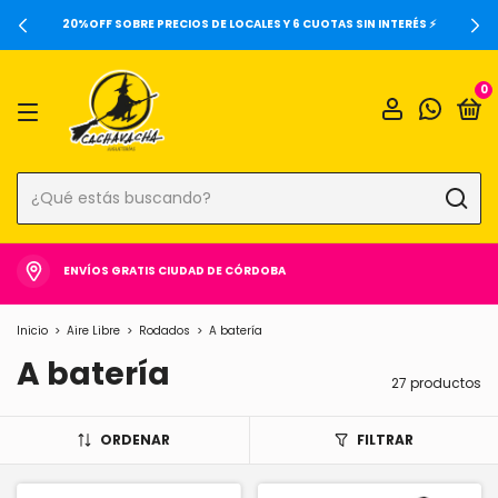
20%OFF SOBRE PRECIOS DE LOCALES Y 6 CUOTAS SIN INTERÉS ⚡️
0
ENVÍOS GRATIS CIUDAD DE CÓRDOBA
Inicio
>
Aire Libre
>
Rodados
>
A batería
A batería
27 productos
ORDENAR
FILTRAR