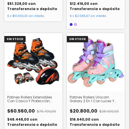
$51.328,00
con
$12.416,00
con
Transferencia o depósito
Transferencia o depósito
6
x
$10.693,33
sin interés
6
x
$2.586,67
sin interés
SIN STOCK
SIN STOCK
Patines Rollers Extensibles
Patines Rollers Unicorn
Con Casco Y Protección
Galaxy 2 En 1 Con Luces Y
Street Runner Ik0293 Isakito
Protecciones Bipo Rll304
$60.560,00
$20.800,00
$75.700,00
$26.000,00
$48.448,00
con
$16.640,00
con
Transferencia o depósito
Transferencia o depósito