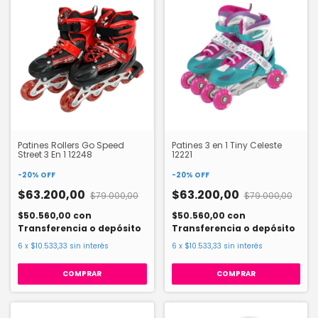
Patines Rollers Go Speed
Patines 3 en 1 Tiny Celeste
Street 3 En 1 12248
12221
-
20
%
OFF
-
20
%
OFF
$63.200,00
$63.200,00
$79.000,00
$79.000,00
$50.560,00
con
$50.560,00
con
Transferencia o depósito
Transferencia o depósito
6
x
$10.533,33
sin interés
6
x
$10.533,33
sin interés
COMPRAR
COMPRAR