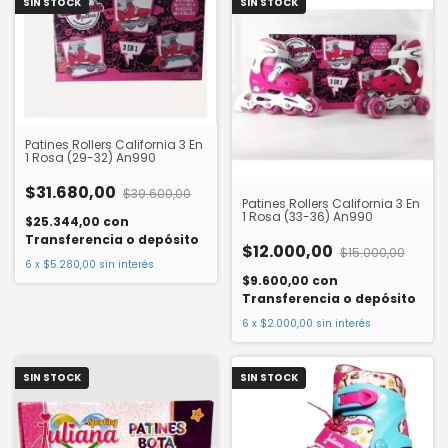
SIN STOCK
SIN STOCK
Patines Rollers California 3 En
1 Rosa (29-32) An990
$31.680,00
$39.600,00
Patines Rollers California 3 En
1 Rosa (33-36) An990
$25.344,00
con
Transferencia o depósito
$12.000,00
$15.000,00
6
x
$5.280,00
sin interés
$9.600,00
con
Transferencia o depósito
6
x
$2.000,00
sin interés
SIN STOCK
SIN STOCK