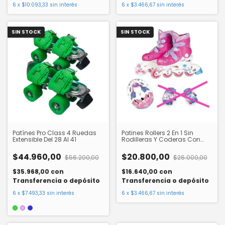
6
x
$10.093,33
sin interés
6
x
$3.466,67
sin interés
SIN STOCK
SIN STOCK
Patínes Pro Class 4 Ruedas
Patines Rollers 2 En 1 Sin
Extensible Del 28 Al 41
Rodilleras Y Coderas Con
Luces Y Protecciones Bipo
$44.960,00
$20.800,00
$56.200,00
$26.000,00
$35.968,00
con
$16.640,00
con
Transferencia o depósito
Transferencia o depósito
6
x
$7.493,33
sin interés
6
x
$3.466,67
sin interés