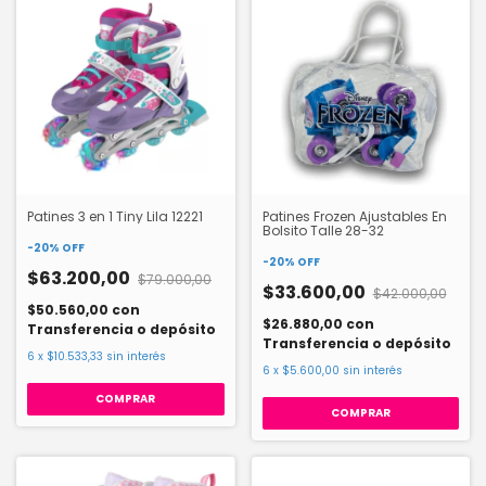
Patines 3 en 1 Tiny Lila 12221
Patines Frozen Ajustables En
Bolsito Talle 28-32
-
20
%
OFF
-
20
%
OFF
$63.200,00
$79.000,00
$33.600,00
$42.000,00
$50.560,00
con
$26.880,00
con
Transferencia o depósito
Transferencia o depósito
6
x
$10.533,33
sin interés
6
x
$5.600,00
sin interés
COMPRAR