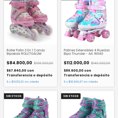
Roller Patin 3 En 1 Candy
Patines Extensibles 4 Ruedas
Bipokids ROLL170ALUM
Bipo Thunder - Art. Rll140
$84.800,00
$112.000,00
$106.000,00
$140.000,00
$67.840,00
con
$89.600,00
con
Transferencia o depósito
Transferencia o depósito
6
x
$14.133,33
sin interés
6
x
$18.666,67
sin interés
SIN STOCK
SIN STOCK