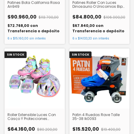
Patines Bota California Rosa
Patines Roller Con Luces
An949
Dinosaurio O Unicornios Bipo
Rll170
$90.960,00
$84.800,00
$113.700,00
$106.000,00
$72.768,00
con
$67.840,00
con
Transferencia o depósito
Transferencia o depósito
6
x
$15.160,00
sin interés
6
x
$14.133,33
sin interés
SIN STOCK
SIN STOCK
Roller Extensible Luces Con
Patin 4 Ruedas Rave Talle
Casco Y Protecciones
35-38 Ik0093
Dino/Unicor Rll180
$64.160,00
$15.520,00
$80.200,00
$19.400,00