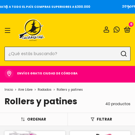
20%OFF SOBRE PRECIOS DE LOCALES Y 6 CUOTAS SIN INTERÉS ⚡️
0
ENVÍOS GRATIS CIUDAD DE CÓRDOBA
Inicio
>
Aire Libre
>
Rodados
>
Rollers y patines
Rollers y patines
40 productos
ORDENAR
FILTRAR