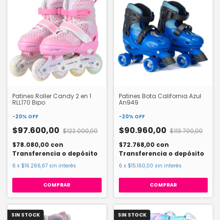
Patines Roller Candy 2 en 1
Patines Bota California Azul
RLL170 Bipo
An949
-
20
%
OFF
-
20
%
OFF
$97.600,00
$90.960,00
$122.000,00
$113.700,00
$78.080,00
con
$72.768,00
con
Transferencia o depósito
Transferencia o depósito
6
x
$16.266,67
sin interés
6
x
$15.160,00
sin interés
COMPRAR
COMPRAR
SIN STOCK
SIN STOCK