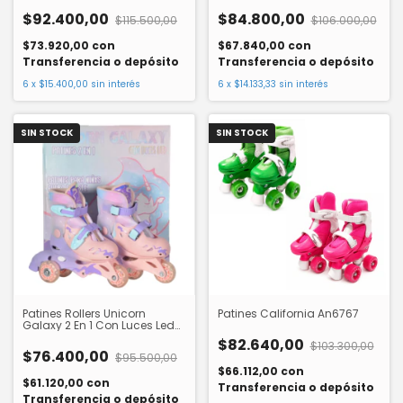
$92.400,00
$84.800,00
$115.500,00
$106.000,00
$73.920,00
con
$67.840,00
con
Transferencia o depósito
Transferencia o depósito
6
x
$15.400,00
sin interés
6
x
$14.133,33
sin interés
SIN STOCK
SIN STOCK
Patines Rollers Unicorn
Patines California An6767
Galaxy 2 En 1 Con Luces Led
RLL130
$82.640,00
$103.300,00
$76.400,00
$95.500,00
$66.112,00
con
$61.120,00
con
Transferencia o depósito
Transferencia o depósito