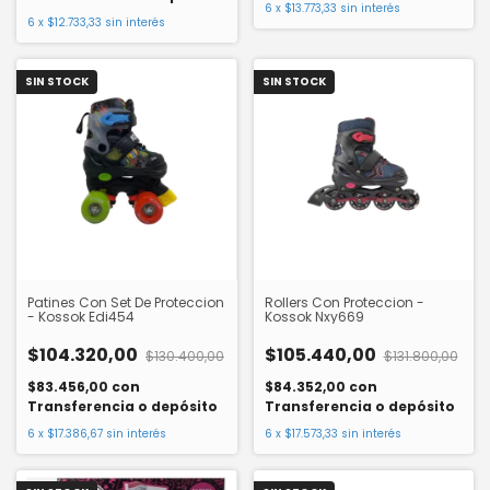
6
x
$13.773,33
sin interés
6
x
$12.733,33
sin interés
SIN STOCK
SIN STOCK
Patines Con Set De Proteccion
Rollers Con Proteccion -
- Kossok Edi454
Kossok Nxy669
$104.320,00
$105.440,00
$130.400,00
$131.800,00
$83.456,00
con
$84.352,00
con
Transferencia o depósito
Transferencia o depósito
6
x
$17.386,67
sin interés
6
x
$17.573,33
sin interés