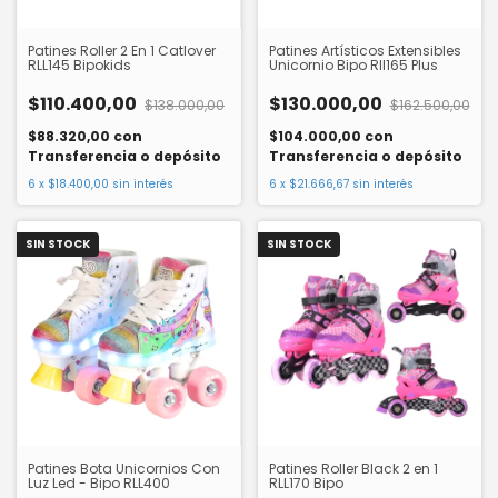
Patines Roller 2 En 1 Catlover
Patines Artísticos Extensibles
RLL145 Bipokids
Unicornio Bipo Rll165 Plus
$110.400,00
$130.000,00
$138.000,00
$162.500,00
$88.320,00
con
$104.000,00
con
Transferencia o depósito
Transferencia o depósito
6
x
$18.400,00
sin interés
6
x
$21.666,67
sin interés
SIN STOCK
SIN STOCK
Patines Bota Unicornios Con
Patines Roller Black 2 en 1
Luz Led - Bipo RLL400
RLL170 Bipo