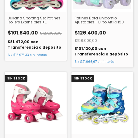
Juliana Sporting Set Patines
Patines Bota Unicornio
Rollers Extensibles +
Ajustables - Bipo Art Rll150
Protecciones Sisjul018
Sisfriends
$101.840,00
$126.400,00
$127.300,00
$158.000,00
$81.472,00
con
Transferencia o depósito
$101.120,00
con
Transferencia o depósito
6
x
$16.973,33
sin interés
6
x
$21.066,67
sin interés
SIN STOCK
SIN STOCK