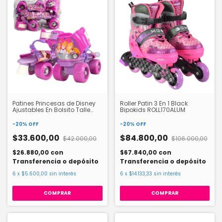
Patines Princesas de Disney
Roller Patin 3 En 1 Black
Ajustables En Bolsito Talle
Bipokids ROLL170ALUM
28-32
-
20
%
OFF
-
20
%
OFF
$33.600,00
$84.800,00
$42.000,00
$106.000,00
$26.880,00
con
$67.840,00
con
Transferencia o depósito
Transferencia o depósito
6
x
$5.600,00
sin interés
6
x
$14.133,33
sin interés
COMPRAR