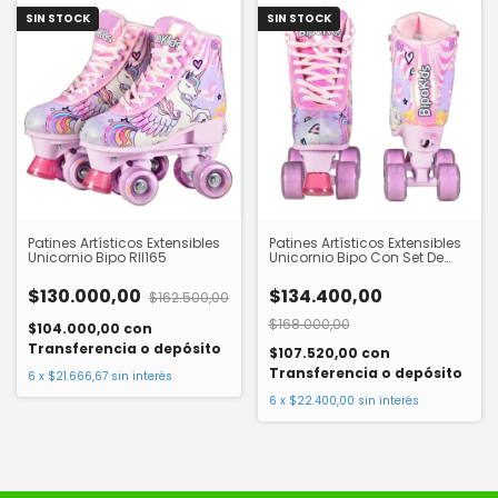
SIN STOCK
SIN STOCK
Patines Artísticos Extensibles
Patines Artísticos Extensibles
Unicornio Bipo Rll165
Unicornio Bipo Con Set De
Proteccion Rll300
$130.000,00
$134.400,00
$162.500,00
$168.000,00
$104.000,00
con
Transferencia o depósito
$107.520,00
con
Transferencia o depósito
6
x
$21.666,67
sin interés
6
x
$22.400,00
sin interés