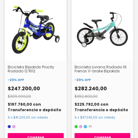
Bicicleta Bipokids Procity
Bicicleta Liviana Rodado 16
Rodado 12 Rl12
Frenos V-brake Bipokids
-
20
%
OFF
-
20
%
OFF
$247.200,00
$282.240,00
$309.000,00
$352.800,00
$197.760,00
con
$225.792,00
con
Transferencia o depósito
Transferencia o depósito
6
x
$41.200,00
sin interés
6
x
$47.040,00
sin interés
+1
COMPRAR
COMPRAR