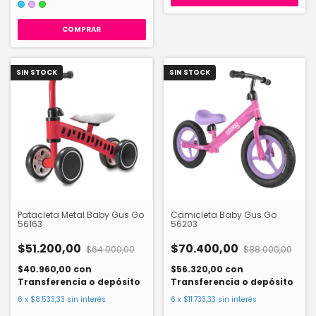
COMPRAR
SIN STOCK
SIN STOCK
Patacleta Metal Baby Gus Go
Camicleta Baby Gus Go
56163
56203
$51.200,00
$70.400,00
$64.000,00
$88.000,00
$40.960,00
con
$56.320,00
con
Transferencia o depósito
Transferencia o depósito
6
x
$8.533,33
sin interés
6
x
$11.733,33
sin interés