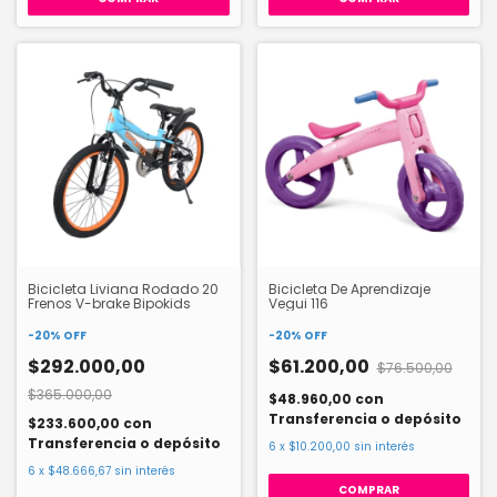
Bicicleta Liviana Rodado 20
Bicicleta De Aprendizaje
Frenos V-brake Bipokids
Vegui 116
-
20
%
OFF
-
20
%
OFF
$292.000,00
$61.200,00
$76.500,00
$365.000,00
$48.960,00
con
Transferencia o depósito
$233.600,00
con
Transferencia o depósito
6
x
$10.200,00
sin interés
6
x
$48.666,67
sin interés
COMPRAR