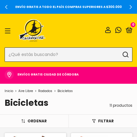
20%OFF SOBRE PRECIOS DE LOCALES Y 6 CUOTA
RIORES A $300.000
0
ENVÍOS GRATIS CIUDAD DE CÓRDOBA
Inicio
>
Aire Libre
>
Rodados
>
Bicicletas
Bicicletas
11 productos
ORDENAR
FILTRAR