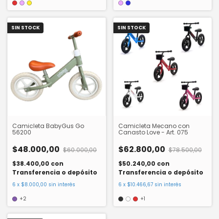
SIN STOCK
SIN STOCK
Camicleta BabyGus Go
Camicleta Mecano con
56200
Canasto Love - Art. 075
$48.000,00
$62.800,00
$60.000,00
$78.500,00
$38.400,00
con
$50.240,00
con
Transferencia o depósito
Transferencia o depósito
6
x
$8.000,00
sin interés
6
x
$10.466,67
sin interés
+2
+1