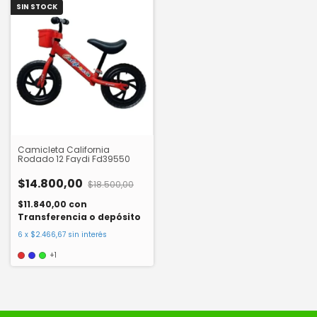
SIN STOCK
Camicleta California
Rodado 12 Faydi Fd39550
$14.800,00
$18.500,00
$11.840,00
con
Transferencia o depósito
6
x
$2.466,67
sin interés
+1