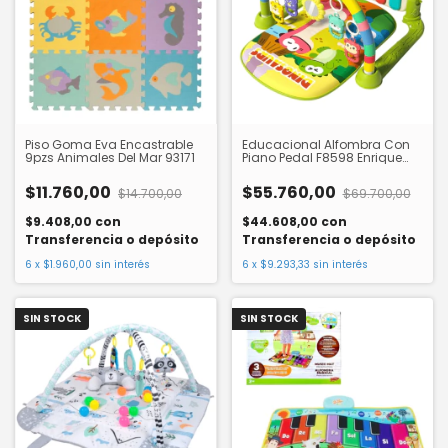
Piso Goma Eva Encastrable
Educacional Alfombra Con
9pzs Animales Del Mar 93171
Piano Pedal F8598 Enrique
Trucco
$11.760,00
$55.760,00
$14.700,00
$69.700,00
$9.408,00
con
$44.608,00
con
Transferencia o depósito
Transferencia o depósito
6
x
$1.960,00
sin interés
6
x
$9.293,33
sin interés
SIN STOCK
SIN STOCK