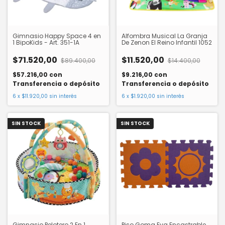
Gimnasio Happy Space 4 en
Alfombra Musical La Granja
1 BipoKids - Art. 351-1A
De Zenon El Reino Infantil 1052
$71.520,00
$11.520,00
$89.400,00
$14.400,00
$57.216,00
con
$9.216,00
con
Transferencia o depósito
Transferencia o depósito
6
x
$11.920,00
sin interés
6
x
$1.920,00
sin interés
SIN STOCK
SIN STOCK
Gimnasio Pelotero 2 En 1
Piso Goma Eva Encastrable