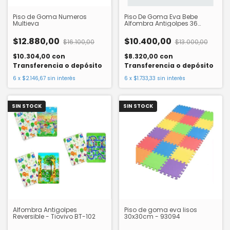
Piso de Goma Numeros
Piso De Goma Eva Bebe
Multieva
Alfombra Antigolpes 36
Piezas
$12.880,00
$10.400,00
$16.100,00
$13.000,00
$10.304,00
con
$8.320,00
con
Transferencia o depósito
Transferencia o depósito
6
x
$2.146,67
sin interés
6
x
$1.733,33
sin interés
SIN STOCK
SIN STOCK
Alfombra Antigolpes
Piso de goma eva lisos
Reversible - Tiovivo BT-102
30x30cm - 93094