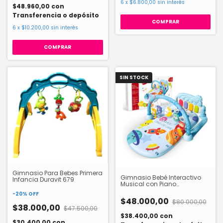
6
x
$6.800,00
sin interés
$48.960,00
con
Transferencia o depósito
COMPRAR
6
x
$10.200,00
sin interés
SIN STOCK
Gimnasio Para Bebes Primera
Gimnasio Bebé Interactivo
Infancia Duravit 679
Musical con Piano
HW24062681
-
20
%
OFF
$48.000,00
$80.000,00
$38.000,00
$47.500,00
$38.400,00
con
$30.400,00
con