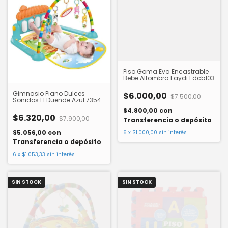
Piso Goma Eva Encastrable
Bebe Alfombra Faydi Fdcb103
Gimnasio Piano Dulces
$6.000,00
$7.500,00
Sonidos El Duende Azul 7354
$4.800,00
con
$6.320,00
$7.900,00
Transferencia o depósito
$5.056,00
con
6
x
$1.000,00
sin interés
Transferencia o depósito
6
x
$1.053,33
sin interés
SIN STOCK
SIN STOCK