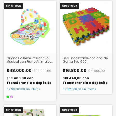
SIN STOCK
SIN STOCK
Gimnasio Bebé Interactivo
Piso Encastrable con abc de
Musical con Piano Animales
Goma Eva 6001
4035
$48.000,00
$16.800,00
$80.000,00
$21.000,00
$38.400,00
con
$13.440,00
con
Transferencia o depósito
Transferencia o depósito
6
x
$8.000,00
sin interés
6
x
$2.800,00
sin interés
SIN STOCK
SIN STOCK