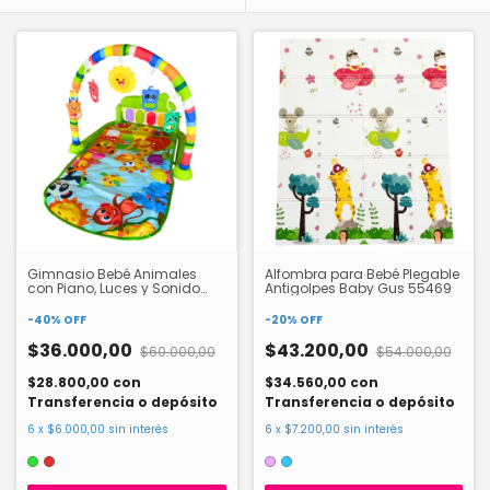
Gimnasio Bebé Animales
Alfombra para Bebé Plegable
con Piano, Luces y Sonido
Antigolpes Baby Gus 55469
3322
-
40
%
OFF
-
20
%
OFF
$36.000,00
$43.200,00
$60.000,00
$54.000,00
$28.800,00
con
$34.560,00
con
Transferencia o depósito
Transferencia o depósito
6
x
$6.000,00
sin interés
6
x
$7.200,00
sin interés