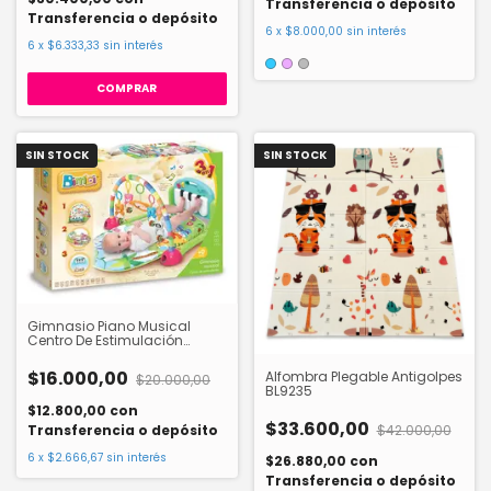
Transferencia o depósito
Transferencia o depósito
6
x
$8.000,00
sin interés
6
x
$6.333,33
sin interés
SIN STOCK
SIN STOCK
Gimnasio Piano Musical
Centro De Estimulación
Bimbi. 02-4203
$16.000,00
Alfombra Plegable Antigolpes
$20.000,00
BL9235
$12.800,00
con
$33.600,00
$42.000,00
Transferencia o depósito
6
x
$2.666,67
sin interés
$26.880,00
con
Transferencia o depósito