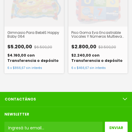
Gimnasio Para BebéS Happy
Piso Goma Eva Encastrable
Baby 064
Vocales Y Números Multieva
93205
$5.200,00
$2.800,00
$6.500,00
$3.500,00
$4.160,00
con
$2.240,00
con
Transferencia o depósito
Transferencia o depósito
6
x
$866,67
sin interés
6
x
$466,67
sin interés
CONTACTÁNOS
NEWSLETTER