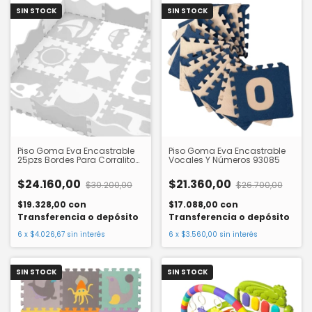
SIN STOCK
SIN STOCK
Piso Goma Eva Encastrable
Piso Goma Eva Encastrable
25pzs Bordes Para Corralito
Vocales Y Números 93085
93216
$24.160,00
$21.360,00
$30.200,00
$26.700,00
$19.328,00
con
$17.088,00
con
Transferencia o depósito
Transferencia o depósito
6
x
$4.026,67
sin interés
6
x
$3.560,00
sin interés
SIN STOCK
SIN STOCK