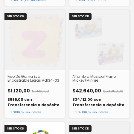
6
x
$10.840,00
sin interés
6
x
$186,67
sin interés
SIN STOCK
SIN STOCK
Piso De Goma Eva
Alfombra Musical Piano
Encastrable Letras Ad134-03
Mickey/Minnie
$1.120,00
$42.640,00
$1.400,00
$53.300,00
$896,00
con
$34.112,00
con
Transferencia o depósito
Transferencia o depósito
6
x
$186,67
sin interés
6
x
$7.106,67
sin interés
SIN STOCK
SIN STOCK