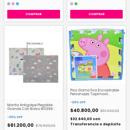
COMPRAR
COMPRAR
Piso Goma Eva Encastrable
Personajes Tapimovil
Spc09979
-
20
%
OFF
Manta Antigolpe Plegable
Grande Con Bolso IK0399
$40.800,00
$51.000,00
ISAKITO
-
20
%
OFF
$32.640,00
con
Transferencia o depósito
$61.200,00
$76.500,00