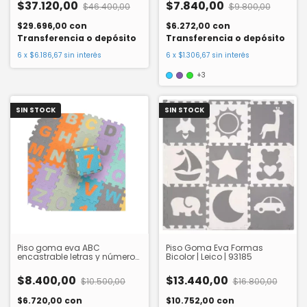
$37.120,00
$7.840,00
$46.400,00
$9.800,00
$29.696,00
con
$6.272,00
con
Transferencia o depósito
Transferencia o depósito
6
x
$6.186,67
sin interés
6
x
$1.306,67
sin interés
+3
SIN STOCK
SIN STOCK
Piso goma eva ABC
Piso Goma Eva Formas
encastrable letras y números
Bicolor | Leico | 93185
- 93218P
$8.400,00
$13.440,00
$10.500,00
$16.800,00
$6.720,00
con
$10.752,00
con