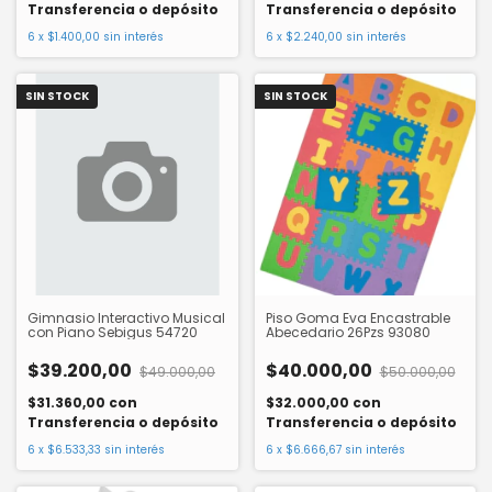
Transferencia o depósito
Transferencia o depósito
6
x
$1.400,00
sin interés
6
x
$2.240,00
sin interés
SIN STOCK
SIN STOCK
Gimnasio Interactivo Musical
Piso Goma Eva Encastrable
con Piano Sebigus 54720
Abecedario 26Pzs 93080
$39.200,00
$40.000,00
$49.000,00
$50.000,00
$31.360,00
con
$32.000,00
con
Transferencia o depósito
Transferencia o depósito
6
x
$6.533,33
sin interés
6
x
$6.666,67
sin interés