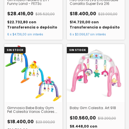
Funny Land - Ft173c
Corralito Super Eva 216
$28.416,00
$18.400,00
$35.520,00
$23.000,00
$22.732,80
con
$14.720,00
con
Transferencia o depósito
Transferencia o depósito
6
x
$4.736,00
sin interés
6
x
$3.066,67
sin interés
SIN STOCK
SIN STOCK
Gimnasio Bebe Baby Gym
Baby Gim Calesita. Art 918
Pet Calesita Varios Colores.
Art 909
$10.560,00
$13.200,00
$18.400,00
$23.000,00
$8.448,00
con