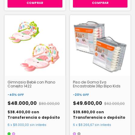
COMPRAR
COMPRAR
Gimnasio Bebé con Piano
Piso de Goma Eva
Conejito 1422
Encastrable 38p Bipo Kids
-
40
%
OFF
-
20
%
OFF
$48.000,00
$49.600,00
$80.000,00
$62.000,00
$38.400,00
con
$39.680,00
con
Transferencia o depósito
Transferencia o depósito
6
x
$8.000,00
sin interés
6
x
$8.266,67
sin interés