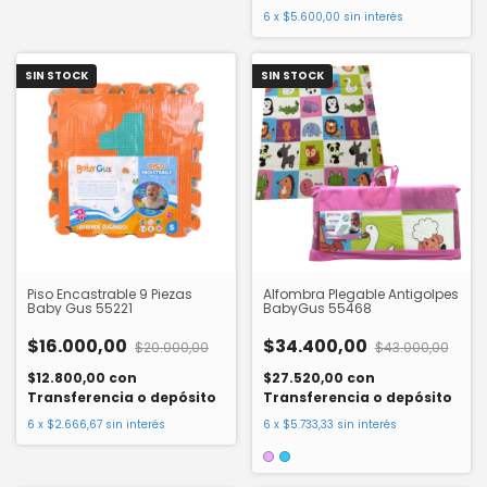
6
x
$5.600,00
sin interés
SIN STOCK
SIN STOCK
Piso Encastrable 9 Piezas
Alfombra Plegable Antigolpes
Baby Gus 55221
BabyGus 55468
$16.000,00
$34.400,00
$20.000,00
$43.000,00
$12.800,00
con
$27.520,00
con
Transferencia o depósito
Transferencia o depósito
6
x
$2.666,67
sin interés
6
x
$5.733,33
sin interés