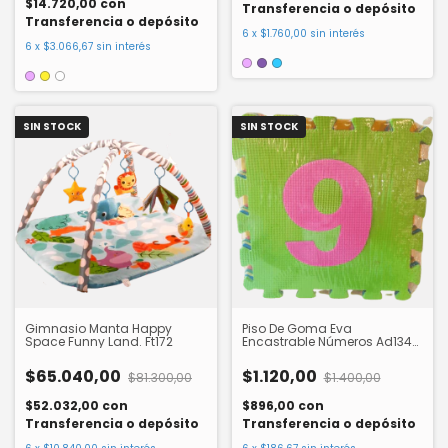
$14.720,00
con
Transferencia o depósito
Transferencia o depósito
6
x
$1.760,00
sin interés
6
x
$3.066,67
sin interés
SIN STOCK
SIN STOCK
Gimnasio Manta Happy
Piso De Goma Eva
Space Funny Land. Ft172
Encastrable Números Ad134-
01
$65.040,00
$1.120,00
$81.300,00
$1.400,00
$52.032,00
con
$896,00
con
Transferencia o depósito
Transferencia o depósito