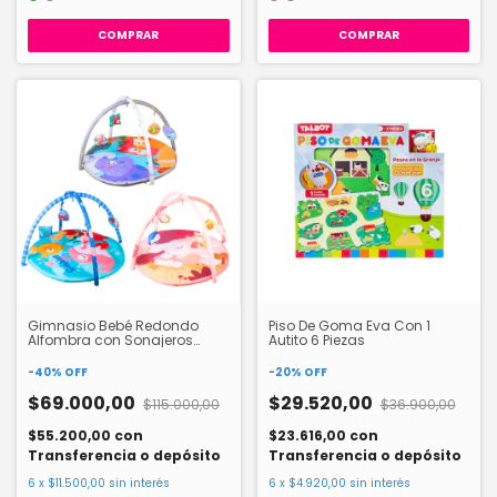
COMPRAR
COMPRAR
Gimnasio Bebé Redondo
Piso De Goma Eva Con 1
Alfombra con Sonajeros
Autito 6 Piezas
9500
-
40
%
OFF
-
20
%
OFF
$69.000,00
$29.520,00
$115.000,00
$36.900,00
$55.200,00
con
$23.616,00
con
Transferencia o depósito
Transferencia o depósito
6
x
$11.500,00
sin interés
6
x
$4.920,00
sin interés