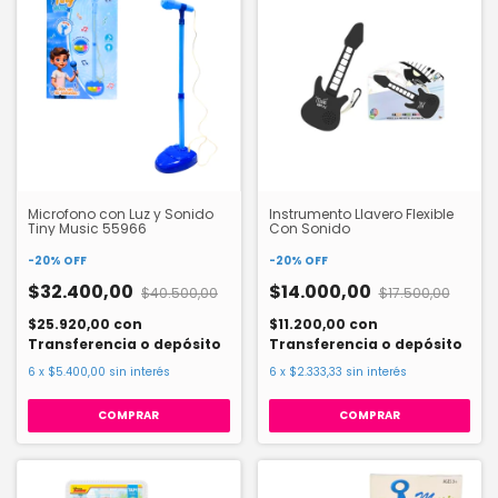
Microfono con Luz y Sonido
Instrumento Llavero Flexible
Tiny Music 55966
Con Sonido
-
20
%
OFF
-
20
%
OFF
$32.400,00
$14.000,00
$40.500,00
$17.500,00
$25.920,00
con
$11.200,00
con
Transferencia o depósito
Transferencia o depósito
6
x
$5.400,00
sin interés
6
x
$2.333,33
sin interés
COMPRAR