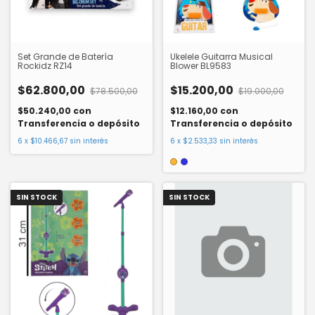
Set Grande de Batería
Ukelele Guitarra Musical
Rockidz RZ14
Blower BL9583
$62.800,00
$15.200,00
$78.500,00
$19.000,00
$50.240,00
con
$12.160,00
con
Transferencia o depósito
Transferencia o depósito
6
x
$10.466,67
sin interés
6
x
$2.533,33
sin interés
SIN STOCK
SIN STOCK