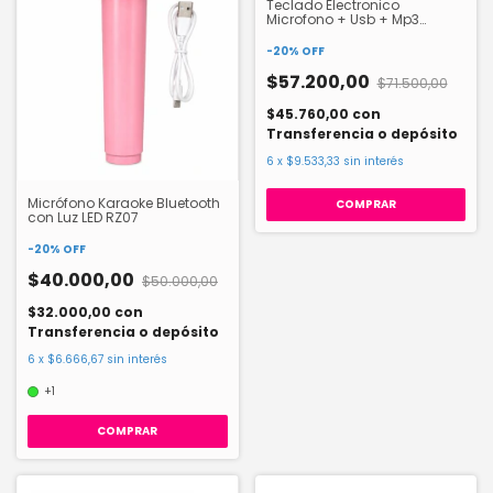
Teclado Electronico
Microfono + Usb + Mp3
Juguetech YT00077
-
20
%
OFF
$57.200,00
$71.500,00
$45.760,00
con
Transferencia o depósito
6
x
$9.533,33
sin interés
Micrófono Karaoke Bluetooth
con Luz LED RZ07
-
20
%
OFF
$40.000,00
$50.000,00
$32.000,00
con
Transferencia o depósito
6
x
$6.666,67
sin interés
+1
COMPRAR