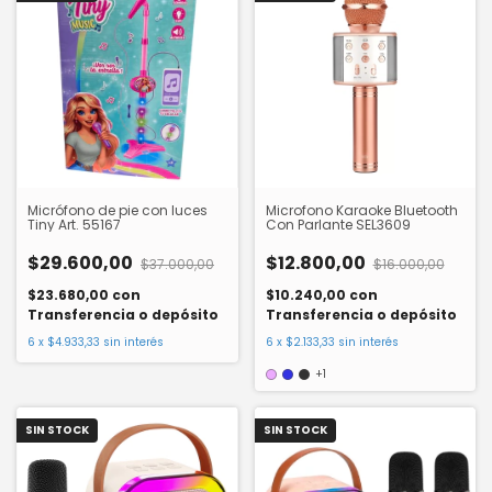
Micrófono de pie con luces
Microfono Karaoke Bluetooth
Tiny Art. 55167
Con Parlante SEL3609
$29.600,00
$12.800,00
$37.000,00
$16.000,00
$23.680,00
con
$10.240,00
con
Transferencia o depósito
Transferencia o depósito
6
x
$4.933,33
sin interés
6
x
$2.133,33
sin interés
+1
SIN STOCK
SIN STOCK