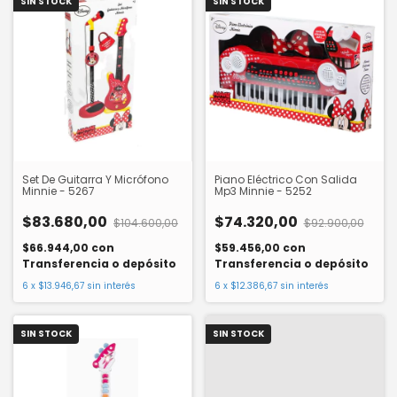
SIN STOCK
SIN STOCK
Set De Guitarra Y Micrófono
Piano Eléctrico Con Salida
Minnie - 5267
Mp3 Minnie - 5252
$83.680,00
$74.320,00
$104.600,00
$92.900,00
$66.944,00
con
$59.456,00
con
Transferencia o depósito
Transferencia o depósito
6
x
$13.946,67
sin interés
6
x
$12.386,67
sin interés
SIN STOCK
SIN STOCK