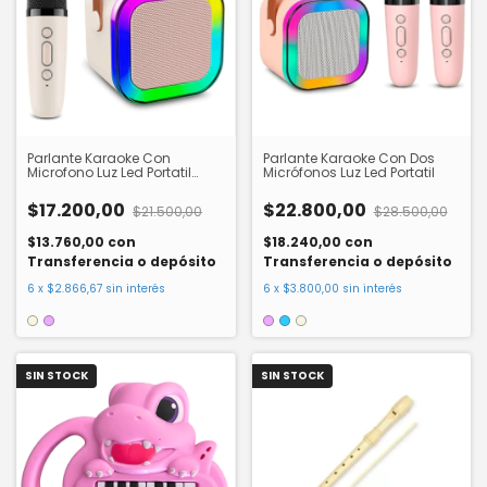
Parlante Karaoke Con
Parlante Karaoke Con Dos
Microfono Luz Led Portatil
Micrófonos Luz Led Portatil
SEL3589
$17.200,00
$22.800,00
$21.500,00
$28.500,00
$13.760,00
con
$18.240,00
con
Transferencia o depósito
Transferencia o depósito
6
x
$2.866,67
sin interés
6
x
$3.800,00
sin interés
SIN STOCK
SIN STOCK