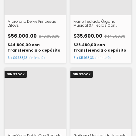
Microfono De Pie Princesas
Piano Teclado Órgano
Ditoys
Musical 37 Teclas Con
Microfono
$56.000,00
$35.600,00
$70.000,00
$44.500,00
$44.800,00
con
$28.480,00
con
Transferencia o depósito
Transferencia o depósito
6
x
$9.333,33
sin interés
6
x
$5.933,33
sin interés
SIN STOCK
SIN STOCK
Micrófono Doble Con Soporte
Guitarra Musical de Juguete