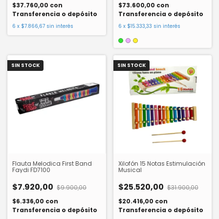
$37.760,00
con
$73.600,00
con
Transferencia o depósito
Transferencia o depósito
6
x
$7.866,67
sin interés
6
x
$15.333,33
sin interés
SIN STOCK
SIN STOCK
Flauta Melodica First Band
Xilofón 15 Notas Estimulación
Faydi FD7100
Musical
$7.920,00
$25.520,00
$9.900,00
$31.900,00
$6.336,00
con
$20.416,00
con
Transferencia o depósito
Transferencia o depósito