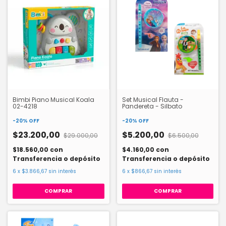
Bimbi Piano Musical Koala
Set Musical Flauta -
02-4218
Pandereta - Silbato
-
20
%
OFF
-
20
%
OFF
$23.200,00
$5.200,00
$29.000,00
$6.500,00
$18.560,00
con
$4.160,00
con
Transferencia o depósito
Transferencia o depósito
6
x
$3.866,67
sin interés
6
x
$866,67
sin interés
COMPRAR