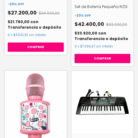
-
20
%
OFF
Set de Batería Pequeña RZ13
$27.200,00
$34.000,00
-
20
%
OFF
$21.760,00
con
$42.400,00
$53.000,00
Transferencia o depósito
$33.920,00
con
6
x
$4.533,33
sin interés
Transferencia o depósito
6
x
$7.066,67
sin interés