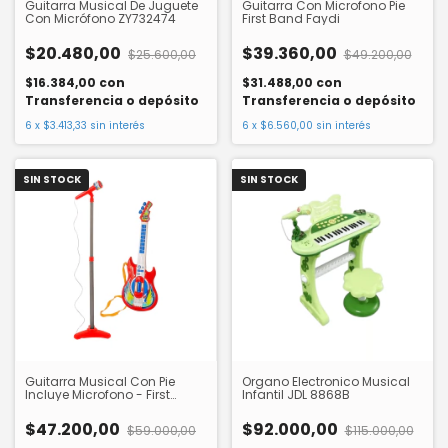
Guitarra Musical De Juguete
Guitarra Con Microfono Pie
Con Micrófono ZY732474
First Band Faydi
$20.480,00
$39.360,00
$25.600,00
$49.200,00
$16.384,00
con
$31.488,00
con
Transferencia o depósito
Transferencia o depósito
6
x
$3.413,33
sin interés
6
x
$6.560,00
sin interés
SIN STOCK
SIN STOCK
Guitarra Musical Con Pie
Organo Electronico Musical
Incluye Microfono - First
Infantil JDL 8868B
Band
$47.200,00
$92.000,00
$59.000,00
$115.000,00