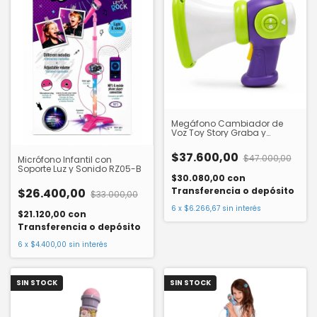
Megáfono Cambiador de
Voz Toy Story Graba y
Reproduce 3053
$37.600,00
$47.000,00
Micrófono Infantil con
Soporte Luz y Sonido RZ05-B
$30.080,00
con
Transferencia o depósito
$26.400,00
$33.000,00
6
x
$6.266,67
sin interés
$21.120,00
con
Transferencia o depósito
6
x
$4.400,00
sin interés
SIN STOCK
SIN STOCK