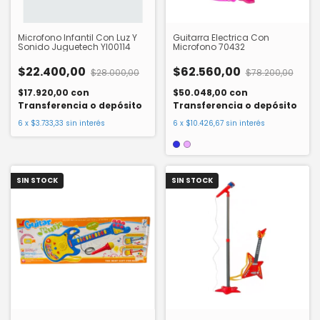
Microfono Infantil Con Luz Y
Guitarra Electrica Con
Sonido Juguetech YI00114
Microfono 70432
$22.400,00
$62.560,00
$28.000,00
$78.200,00
$17.920,00
con
$50.048,00
con
Transferencia o depósito
Transferencia o depósito
6
x
$3.733,33
sin interés
6
x
$10.426,67
sin interés
SIN STOCK
SIN STOCK