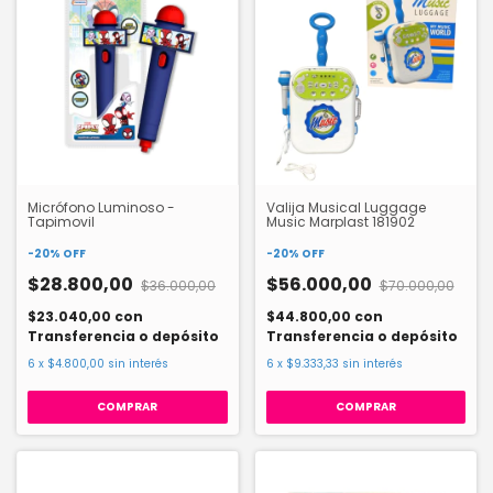
Micrófono Luminoso -
Valija Musical Luggage
Tapimovil
Music Marplast 181902
-
20
%
OFF
-
20
%
OFF
$28.800,00
$56.000,00
$36.000,00
$70.000,00
$23.040,00
con
$44.800,00
con
Transferencia o depósito
Transferencia o depósito
6
x
$4.800,00
sin interés
6
x
$9.333,33
sin interés
COMPRAR