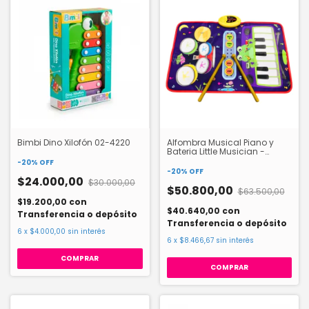
Bimbi Dino Xilofón 02-4220
Alfombra Musical Piano y
Bateria Little Musician -
F8706
-
20
%
OFF
-
20
%
OFF
$24.000,00
$30.000,00
$50.800,00
$63.500,00
$19.200,00
con
$40.640,00
con
Transferencia o depósito
Transferencia o depósito
6
x
$4.000,00
sin interés
6
x
$8.466,67
sin interés