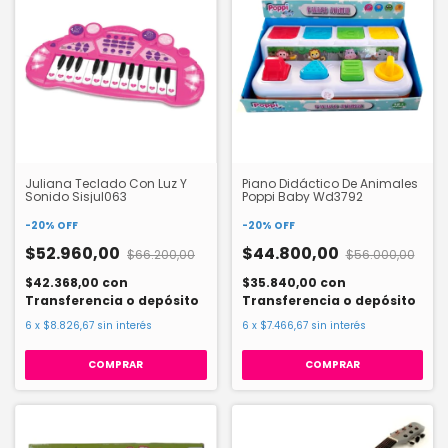
Juliana Teclado Con Luz Y
Piano Didáctico De Animales
Sonido Sisjul063
Poppi Baby Wd3792
-
20
%
OFF
-
20
%
OFF
$52.960,00
$44.800,00
$66.200,00
$56.000,00
$42.368,00
con
$35.840,00
con
Transferencia o depósito
Transferencia o depósito
6
x
$8.826,67
sin interés
6
x
$7.466,67
sin interés