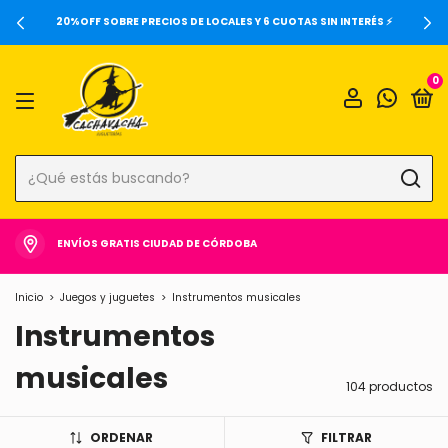
20%OFF SOBRE PRECIOS DE LOCALES Y 6 CUOTAS SIN INTERÉS ⚡️
0
ENVÍOS GRATIS CIUDAD DE CÓRDOBA
Inicio
>
Juegos y juguetes
>
Instrumentos musicales
Instrumentos
musicales
104 productos
ORDENAR
FILTRAR