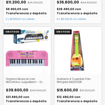
$11.200,00
$35.600,00
$14.000,00
$44.500,00
$8.960,00
con
$28.480,00
con
Transferencia o depósito
Transferencia o depósito
6
x
$1.866,67
sin interés
6
x
$5.933,33
sin interés
SIN STOCK
SIN STOCK
Organo Musical con
Guitarra 4 Cuerdas Fan
Microfono Juguetech - Q-
Wingda NA201128
199B
$39.600,00
$15.600,00
$49.500,00
$19.500,00
$31.680,00
con
$12.480,00
con
Transferencia o depósito
Transferencia o depósito