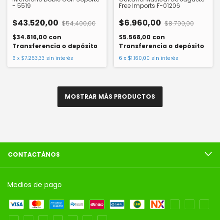
- 5519
Free Imports F-01206
$43.520,00
$6.960,00
$54.400,00
$8.700,00
$34.816,00
con
$5.568,00
con
Transferencia o depósito
Transferencia o depósito
6
x
$7.253,33
sin interés
6
x
$1.160,00
sin interés
MOSTRAR MÁS PRODUCTOS
CONTACTÁNOS
Medios de pago