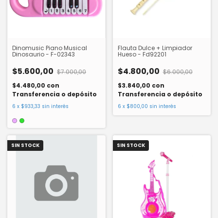
Dinomusic Piano Musical
Flauta Dulce + Limpiador
Dinosaurio - F-02343
Hueso - Fd92201
$5.600,00
$4.800,00
$7.000,00
$6.000,00
$4.480,00
con
$3.840,00
con
Transferencia o depósito
Transferencia o depósito
6
x
$933,33
sin interés
6
x
$800,00
sin interés
SIN STOCK
SIN STOCK