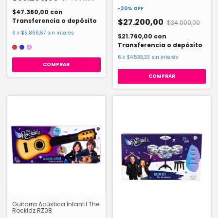
-
20
%
OFF
$47.360,00
con
Transferencia o depósito
$27.200,00
$34.000,00
6
x
$9.866,67
sin interés
$21.760,00
con
Transferencia o depósito
6
x
$4.533,33
sin interés
COMPRAR
Guitarra Acústica Infantil The
Rockidz RZ08