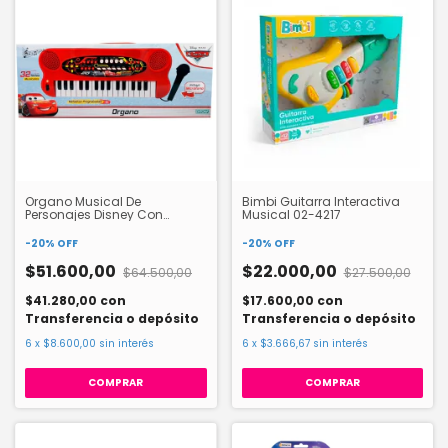
Organo Musical De
Bimbi Guitarra Interactiva
Personajes Disney Con
Musical 02-4217
Micrófono Ditoys
-
20
%
OFF
-
20
%
OFF
$51.600,00
$22.000,00
$64.500,00
$27.500,00
$41.280,00
con
$17.600,00
con
Transferencia o depósito
Transferencia o depósito
6
x
$8.600,00
sin interés
6
x
$3.666,67
sin interés
COMPRAR