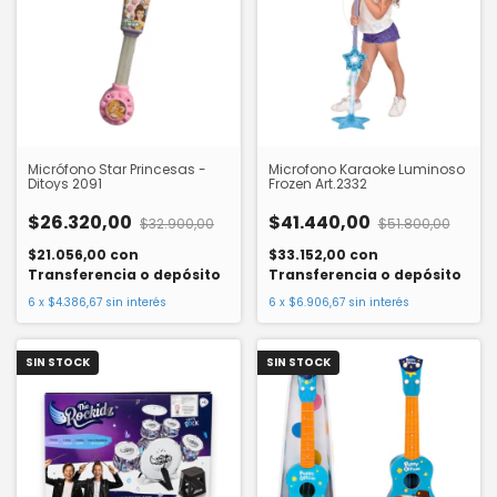
Micrófono Star Princesas -
Microfono Karaoke Luminoso
Ditoys 2091
Frozen Art.2332
$26.320,00
$41.440,00
$32.900,00
$51.800,00
$21.056,00
con
$33.152,00
con
Transferencia o depósito
Transferencia o depósito
6
x
$4.386,67
sin interés
6
x
$6.906,67
sin interés
SIN STOCK
SIN STOCK