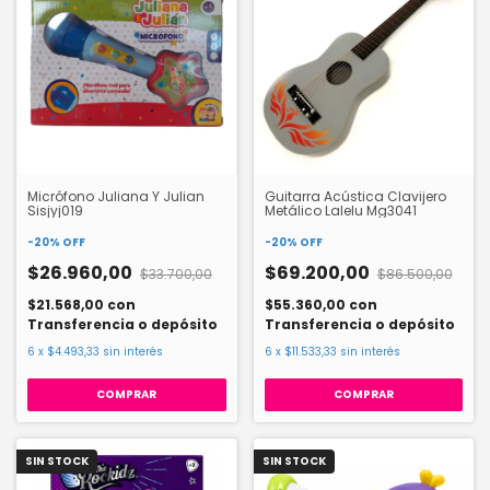
Micrófono Juliana Y Julian
Guitarra Acústica Clavijero
Sisjyj019
Metálico Lalelu Mg3041
-
20
%
OFF
-
20
%
OFF
$26.960,00
$69.200,00
$33.700,00
$86.500,00
$21.568,00
con
$55.360,00
con
Transferencia o depósito
Transferencia o depósito
6
x
$4.493,33
sin interés
6
x
$11.533,33
sin interés
COMPRAR
SIN STOCK
SIN STOCK