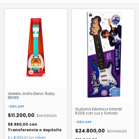
Ukelele Jirafa Benic Baby
BB186
-
20
%
OFF
Guitarra Eléctrica Infantil
RZ09 con Luz y Sonido
$11.200,00
$14.000,00
-
20
%
OFF
$8.960,00
con
Transferencia o depósito
$24.800,00
$31.000,00
6
x
$1.866,67
sin interés