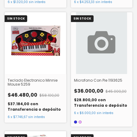
6
x
$1.320,00
sin interés
6
x
$4.253,33
sin interés
SIN STOCK
SIN STOCK
Teclado Electronico Minnie
Microfono Con Pie 1193625
Mouse 5259
$36.000,00
$45.000,00
$46.480,00
$58.100,00
$28.800,00
con
$37.184,00
con
Transferencia o depósito
Transferencia o depósito
6
x
$6.000,00
sin interés
6
x
$7.746,67
sin interés