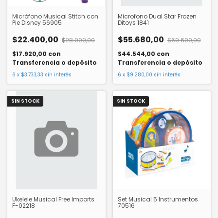
Micrófono Musical Stitch con
Microfono Dual Star Frozen
Pie Disney 56905
Ditoys 1841
$22.400,00
$55.680,00
$28.000,00
$69.600,00
$17.920,00
con
$44.544,00
con
Transferencia o depósito
Transferencia o depósito
6
x
$3.733,33
sin interés
6
x
$9.280,00
sin interés
SIN STOCK
SIN STOCK
Ukelele Musical Free Imports
Set Musical 5 Instrumentos
F-02218
70516