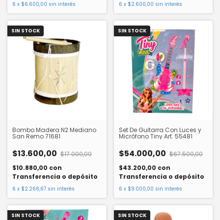
6
x
$6.600,00
sin interés
6
x
$2.600,00
sin interés
SIN STOCK
SIN STOCK
Bombo Madera N2 Mediano
Set De Guitarra Con Luces y
San Remo 71681
Micrófono Tiny Art. 55481
$13.600,00
$54.000,00
$17.000,00
$67.500,00
$10.880,00
con
$43.200,00
con
Transferencia o depósito
Transferencia o depósito
6
x
$2.266,67
sin interés
6
x
$9.000,00
sin interés
SIN STOCK
SIN STOCK