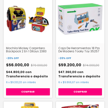
Mochila Mickey Carpintero
Caja De Herramientas 18 Pzs
Backpack 2 En 1 Ditoys 2383
De Madera Tooky Toy 35257
-
20
%
OFF
-
20
%
OFF
$56.000,00
$59.200,00
$70.000,00
$74.000,00
$44.800,00
con
$47.360,00
con
Transferencia o depósito
Transferencia o depósito
6
x
$9.333,33
sin interés
6
x
$9.866,67
sin interés