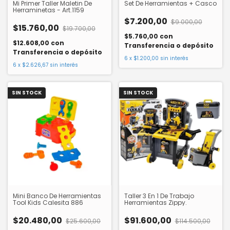
Mi Primer Taller Maletin De
Set De Herramientas + Casco
Herraminetas - Art.1159
$7.200,00
$9.000,00
$15.760,00
$19.700,00
$5.760,00
con
$12.608,00
con
Transferencia o depósito
Transferencia o depósito
6
x
$1.200,00
sin interés
6
x
$2.626,67
sin interés
SIN STOCK
SIN STOCK
Mini Banco De Herramientas
Taller 3 En 1 De Trabajo
Tool Kids Calesita 886
Herramientas Zippy.
$20.480,00
$91.600,00
$25.600,00
$114.500,00