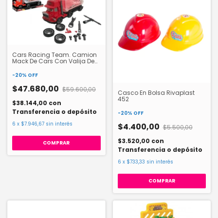
Cars Racing Team. Camion
Mack De Cars Con Valija De
Herramientas Ditoys 1632
-
20
%
OFF
$47.680,00
$59.600,00
Casco En Bolsa Rivaplast
452
$38.144,00
con
Transferencia o depósito
-
20
%
OFF
6
x
$7.946,67
sin interés
$4.400,00
$5.500,00
$3.520,00
con
Transferencia o depósito
6
x
$733,33
sin interés