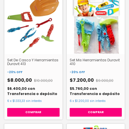
Set De Casco Y Herramientas
Set Mis Herramientas Duravit
Duravit 413
410
-
20
%
OFF
-
20
%
OFF
$8.000,00
$7.200,00
$10.000,00
$9.000,00
$6.400,00
con
$5.760,00
con
Transferencia o depósito
Transferencia o depósito
6
x
$1.333,33
sin interés
6
x
$1.200,00
sin interés