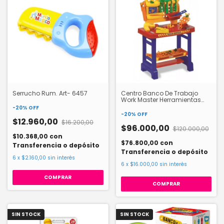
Serrucho Rum. Art- 6457
Centro Banco De Trabajo
Work Master Herramientas
Rondi. 3116
-
20
%
OFF
-
20
%
OFF
$12.960,00
$16.200,00
$96.000,00
$120.000,00
$10.368,00
con
$76.800,00
con
Transferencia o depósito
Transferencia o depósito
6
x
$2.160,00
sin interés
6
x
$16.000,00
sin interés
SIN STOCK
SIN STOCK