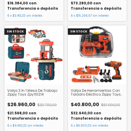
$16.384,00
con
$73.280,00
con
Transferencia o depósito
Transferencia o depósito
6
x
$3.413,33
sin interés
6
x
$15.266,67
sin interés
SIN STOCK
SIN STOCK
Valija 3 In 1 Mesa De Trabajo
Valija De Herramientas Con
Zippy Toys Zpy110214
Taladro Eléctrico Zippy Toys
Zpy110213
$26.960,00
$40.800,00
$33.700,00
$51.000,00
$21.568,00
con
$32.640,00
con
Transferencia o depósito
Transferencia o depósito
6
x
$4.493,33
sin interés
6
x
$6.800,00
sin interés