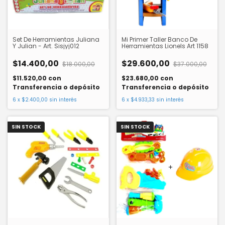
Set De Herramientas Juliana
Mi Primer Taller Banco De
Y Julian - Art. Sisjyj012
Herramientas Lionels Art 1158
$14.400,00
$29.600,00
$18.000,00
$37.000,00
$11.520,00
con
$23.680,00
con
Transferencia o depósito
Transferencia o depósito
6
x
$2.400,00
sin interés
6
x
$4.933,33
sin interés
SIN STOCK
SIN STOCK