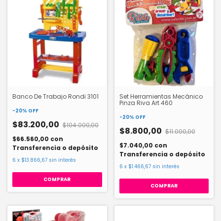
Banco De Trabajo Rondi 3101
Set Herramientas Mecánico
Pinza Riva Art 460
-
20
%
OFF
-
20
%
OFF
$83.200,00
$104.000,00
$8.800,00
$11.000,00
$66.560,00
con
$7.040,00
con
Transferencia o depósito
Transferencia o depósito
6
x
$13.866,67
sin interés
6
x
$1.466,67
sin interés