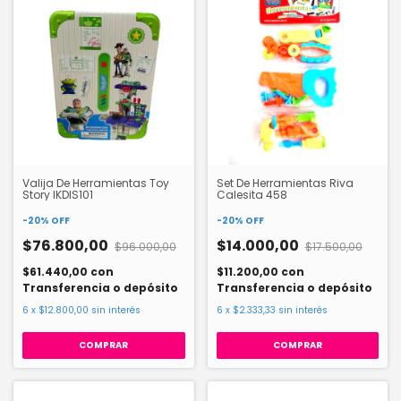
Valija De Herramientas Toy
Set De Herramientas Riva
Story IKDIS101
Calesita 458
-
20
%
OFF
-
20
%
OFF
$76.800,00
$14.000,00
$96.000,00
$17.500,00
$61.440,00
con
$11.200,00
con
Transferencia o depósito
Transferencia o depósito
6
x
$12.800,00
sin interés
6
x
$2.333,33
sin interés