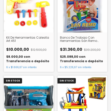
Kit De Herramientas Calesita
Banco De Trabajo Con
Art 451
Herramientas San Remo
55999
$10.000,00
$31.360,00
$12.500,00
$39.200,00
$8.000,00
con
$25.088,00
con
Transferencia o depósito
Transferencia o depósito
6
x
$1.666,67
sin interés
6
x
$5.226,67
sin interés
SIN STOCK
SIN STOCK