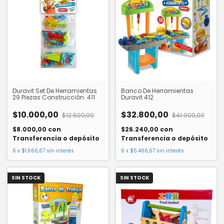
Duravit Set De Herramientas
Banco De Herramientas
29 Piezas Construcción. 411
Duravit 412
$10.000,00
$32.800,00
$12.500,00
$41.000,00
$8.000,00
con
$26.240,00
con
Transferencia o depósito
Transferencia o depósito
6
x
$1.666,67
sin interés
6
x
$5.466,67
sin interés
SIN STOCK
SIN STOCK