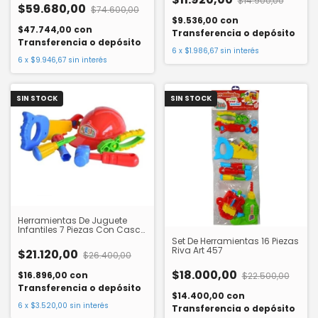
$14.900,00
$59.680,00
$74.600,00
$9.536,00
con
$47.744,00
con
Transferencia o depósito
Transferencia o depósito
6
x
$1.986,67
sin interés
6
x
$9.946,67
sin interés
SIN STOCK
SIN STOCK
Herramientas De Juguete
Infantiles 7 Piezas Con Casco
Rivaplast 455
Set De Herramientas 16 Piezas
Riva Art 457
$21.120,00
$26.400,00
$18.000,00
$16.896,00
con
$22.500,00
Transferencia o depósito
$14.400,00
con
6
x
$3.520,00
sin interés
Transferencia o depósito