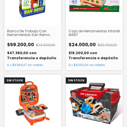
Banco De Trabajo Con
Caja de Herramientas Infantil
Herramientas San Remo
M497
136801 Marplast
$59.200,00
$24.000,00
$74.000,00
$30.000,00
$47.360,00
con
$19.200,00
con
Transferencia o depósito
Transferencia o depósito
6
x
$9.866,67
sin interés
6
x
$4.000,00
sin interés
SIN STOCK
SIN STOCK