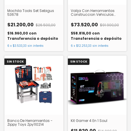
Mochila Tools Set Sebigus
Valija Con Herramientas
53678
Construccion Vehiculos
Hape E3038
$21.200,00
$73.520,00
$26.500,00
$91.900,00
$16.960,00
con
$58.816,00
con
Transferencia o depósito
Transferencia o depósito
6
x
$3.533,33
sin interés
6
x
$12.253,33
sin interés
SIN STOCK
SIN STOCK
Banco De Herramientas -
Kit Gamer 4 En 1 Soul
Zippy Toys Zpy110214
$11.920,00