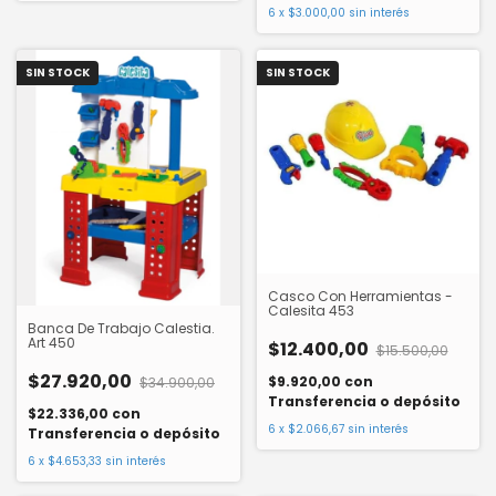
6
x
$3.000,00
sin interés
SIN STOCK
SIN STOCK
Casco Con Herramientas -
Calesita 453
Banca De Trabajo Calestia.
Art 450
$12.400,00
$15.500,00
$27.920,00
$9.920,00
con
$34.900,00
Transferencia o depósito
$22.336,00
con
6
x
$2.066,67
sin interés
Transferencia o depósito
6
x
$4.653,33
sin interés