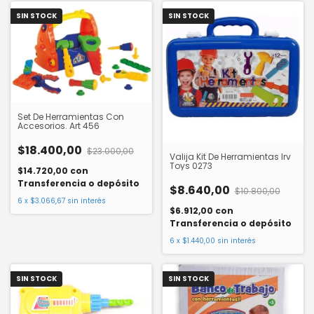
SIN STOCK
SIN STOCK
Set De Herramientas Con
Accesorios. Art 456
$18.400,00
$23.000,00
Valija Kit De Herramientas Irv
Toys 0273
$14.720,00
con
Transferencia o depósito
$8.640,00
$10.800,00
6
x
$3.066,67
sin interés
$6.912,00
con
Transferencia o depósito
6
x
$1.440,00
sin interés
SIN STOCK
SIN STOCK