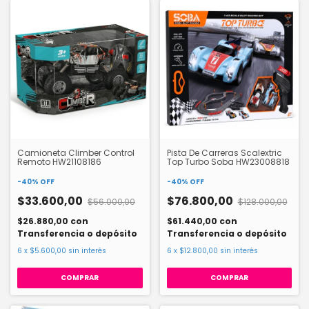
Camioneta Climber Control
Pista De Carreras Scalextric
Remoto HW21108186
Top Turbo Soba HW23008818
-
40
%
OFF
-
40
%
OFF
$33.600,00
$76.800,00
$56.000,00
$128.000,00
$26.880,00
con
$61.440,00
con
Transferencia o depósito
Transferencia o depósito
6
x
$5.600,00
sin interés
6
x
$12.800,00
sin interés
COMPRAR