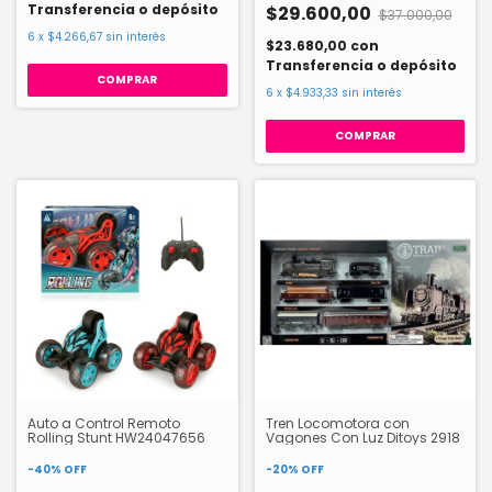
Transferencia o depósito
$29.600,00
$37.000,00
6
x
$4.266,67
sin interés
$23.680,00
con
Transferencia o depósito
COMPRAR
6
x
$4.933,33
sin interés
COMPRAR
Auto a Control Remoto
Tren Locomotora con
Rolling Stunt HW24047656
Vagones Con Luz Ditoys 2918
-
40
%
OFF
-
20
%
OFF