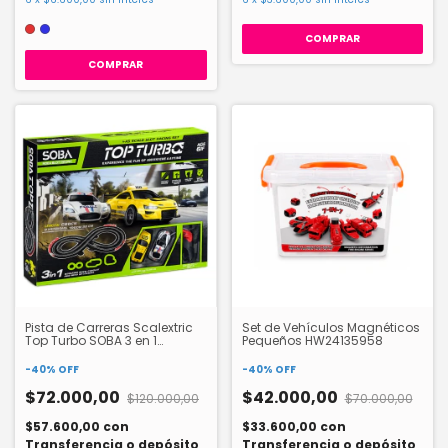
COMPRAR
COMPRAR
Pista de Carreras Scalextric
Set de Vehículos Magnéticos
Top Turbo SOBA 3 en 1
Pequeños HW24135958
HW19122532
-
40
%
OFF
-
40
%
OFF
$72.000,00
$42.000,00
$120.000,00
$70.000,00
$57.600,00
con
$33.600,00
con
Transferencia o depósito
Transferencia o depósito