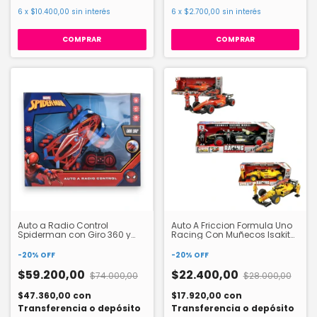
6
x
$10.400,00
sin interés
6
x
$2.700,00
sin interés
Auto a Radio Control
Auto A Friccion Formula Uno
Spiderman con Giro 360 y
Racing Con Muñecos Isakito
Efecto Humo 56489
IKFORM0002
-
20
%
OFF
-
20
%
OFF
$59.200,00
$22.400,00
$74.000,00
$28.000,00
$47.360,00
con
$17.920,00
con
Transferencia o depósito
Transferencia o depósito