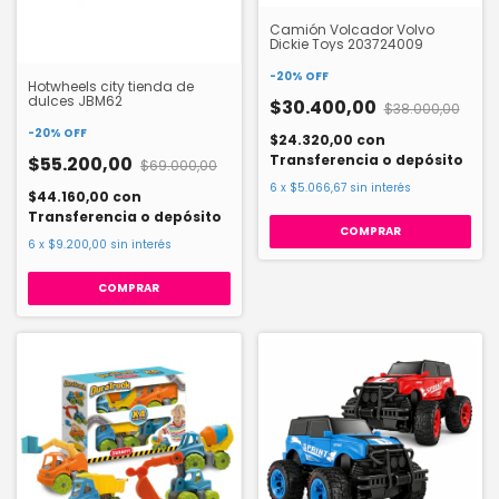
Camión Volcador Volvo
Dickie Toys 203724009
-
20
%
OFF
Hotwheels city tienda de
dulces JBM62
$30.400,00
$38.000,00
-
20
%
OFF
$24.320,00
con
Transferencia o depósito
$55.200,00
$69.000,00
6
x
$5.066,67
sin interés
$44.160,00
con
Transferencia o depósito
6
x
$9.200,00
sin interés