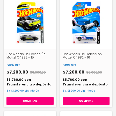
Hot Wheels De ColecciÛn
Hot Wheels De Colección
Mattel C4982 - 15
Mattel C4982 - 16
-
20
%
OFF
-
20
%
OFF
$7.200,00
$7.200,00
$9.000,00
$9.000,00
$5.760,00
con
$5.760,00
con
Transferencia o depósito
Transferencia o depósito
6
x
$1.200,00
sin interés
6
x
$1.200,00
sin interés
COMPRAR
COMPRAR