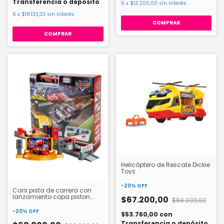
Transferencia o depósito
6
x
$13.200,00
sin interés
6
x
$18.133,33
sin interés
Helicóptero de Rescate Dickie
Toys
-
20
%
OFF
Cars pista de carrera con
lanzamiento copa piston
$67.200,00
$84.000,00
JDJ02
-
20
%
OFF
$53.760,00
con
Transferencia o depósito