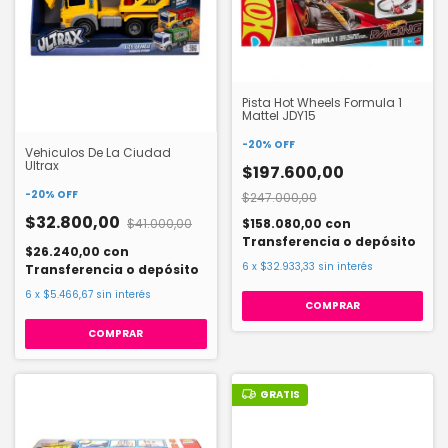
Pista Hot Wheels Formula 1
Mattel JDY15
-
20
%
OFF
Vehiculos De La Ciudad
Ultrax
$197.600,00
-
20
%
OFF
$247.000,00
$32.800,00
$158.080,00
con
$41.000,00
Transferencia o depósito
$26.240,00
con
6
x
$32.933,33
sin interés
Transferencia o depósito
6
x
$5.466,67
sin interés
COMPRAR
GRATIS