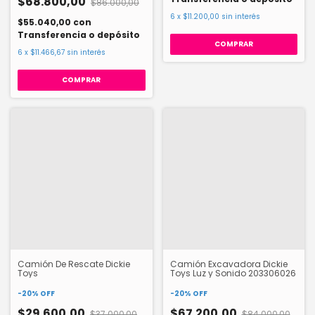
$68.800,00
$86.000,00
6
x
$11.200,00
sin interés
$55.040,00
con
Transferencia o depósito
6
x
$11.466,67
sin interés
Camión De Rescate Dickie
Camión Excavadora Dickie
Toys
Toys Luz y Sonido 203306026
-
20
%
OFF
-
20
%
OFF
$29.600,00
$67.200,00
$37.000,00
$84.000,00