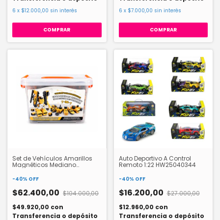
6
x
$12.000,00
sin interés
6
x
$7.000,00
sin interés
Set de Vehículos Amarillos
Auto Deportivo A Control
Magnéticos Mediano
Remoto 1:22 HW25040344
HW24135955
-
40
%
OFF
-
40
%
OFF
$62.400,00
$16.200,00
$104.000,00
$27.000,00
$49.920,00
con
$12.960,00
con
Transferencia o depósito
Transferencia o depósito