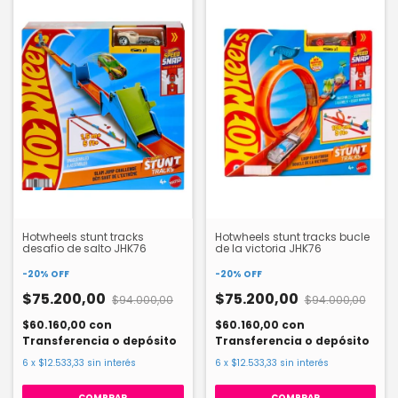
Hotwheels stunt tracks
Hotwheels stunt tracks bucle
desafio de salto JHK76
de la victoria JHK76
-
20
%
OFF
-
20
%
OFF
$75.200,00
$75.200,00
$94.000,00
$94.000,00
$60.160,00
con
$60.160,00
con
Transferencia o depósito
Transferencia o depósito
6
x
$12.533,33
sin interés
6
x
$12.533,33
sin interés