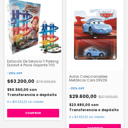
Estación De Servicio Y Parking
Duravit 4 Pisos Gigante 700
-
20
%
OFF
Autos Coleccionables
Metálicos Cars DXV29
$63.200,00
$79.000,00
-
20
%
OFF
$50.560,00
con
Transferencia o depósito
$29.600,00
$37.000,00
6
x
$10.533,33
sin interés
$23.680,00
con
Transferencia o depósito
6
x
$4.933,33
sin interés