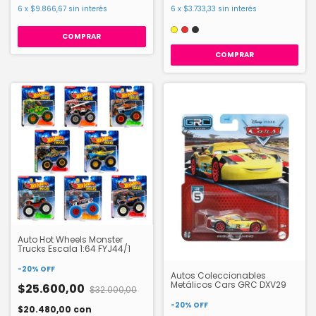
6
x
$9.866,67
sin interés
6
x
$3.733,33
sin interés
COMPRAR
Auto Hot Wheels Monster
Trucks Escala 1:64 FYJ44/1
-
20
%
OFF
Autos Coleccionables
Metálicos Cars GRC DXV29
$25.600,00
$32.000,00
-
20
%
OFF
$20.480,00
con