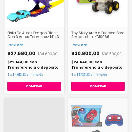
Pista De Autos Dragon Blast
Toy Story Auto a Friccion Para
Con 3 Autos Teamsterz 14143
Armar Lotso IKDIS066
-
20
%
OFF
-
20
%
OFF
$27.680,00
$30.800,00
$34.600,00
$38.500,00
$22.144,00
con
$24.640,00
con
Transferencia o depósito
Transferencia o depósito
6
x
$4.613,33
sin interés
6
x
$5.133,33
sin interés