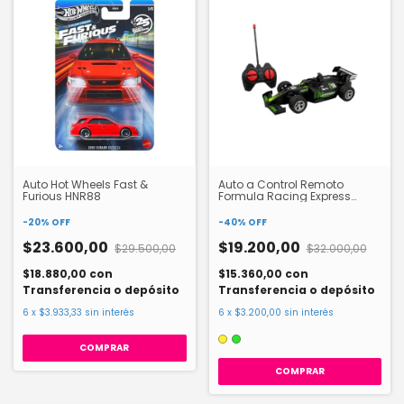
Auto Hot Wheels Fast &
Auto a Control Remoto
Furious HNR88
Formula Racing Express
HW24084862
-
20
%
OFF
-
40
%
OFF
$23.600,00
$19.200,00
$29.500,00
$32.000,00
$18.880,00
con
$15.360,00
con
Transferencia o depósito
Transferencia o depósito
6
x
$3.933,33
sin interés
6
x
$3.200,00
sin interés
COMPRAR
COMPRAR