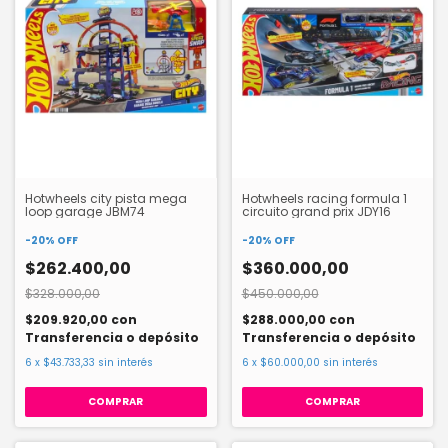
Hotwheels city pista mega
Hotwheels racing formula 1
loop garage JBM74
circuito grand prix JDY16
-
20
%
OFF
-
20
%
OFF
$262.400,00
$360.000,00
$328.000,00
$450.000,00
$209.920,00
con
$288.000,00
con
Transferencia o depósito
Transferencia o depósito
6
x
$43.733,33
sin interés
6
x
$60.000,00
sin interés