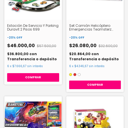
Estación De Servicio Y Parking
Set Camión Helicóptero
Duravit 2 Pisos 699
Emergencias Teamsterz
14021
-
20
%
OFF
-
20
%
OFF
$46.000,00
$26.080,00
$57.500,00
$32.600,00
$36.800,00
con
$20.864,00
con
Transferencia o depósito
Transferencia o depósito
6
x
$7.666,67
sin interés
6
x
$4.346,67
sin interés
COMPRAR