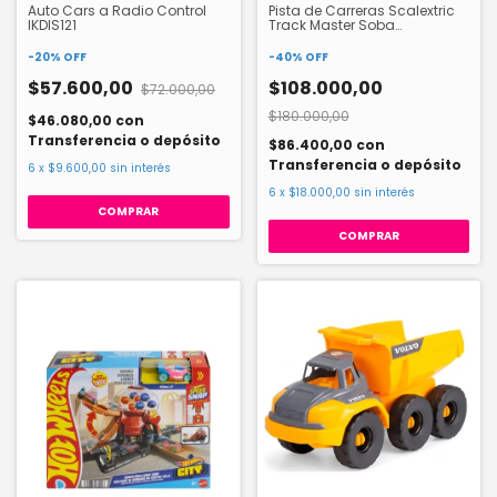
Auto Cars a Radio Control
Pista de Carreras Scalextric
IKDIS121
Track Master Soba
HW23147631
-
20
%
OFF
-
40
%
OFF
$57.600,00
$108.000,00
$72.000,00
$180.000,00
$46.080,00
con
Transferencia o depósito
$86.400,00
con
Transferencia o depósito
6
x
$9.600,00
sin interés
6
x
$18.000,00
sin interés