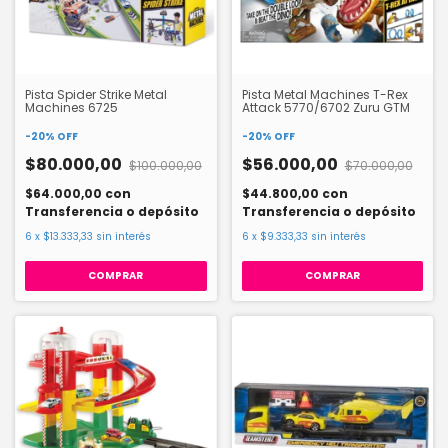
Pista Spider Strike Metal
Pista Metal Machines T-Rex
Machines 6725
Attack 5770/6702 Zuru GTM
-
20
%
OFF
-
20
%
OFF
$80.000,00
$56.000,00
$100.000,00
$70.000,00
$64.000,00
con
$44.800,00
con
Transferencia o depósito
Transferencia o depósito
6
x
$13.333,33
sin interés
6
x
$9.333,33
sin interés