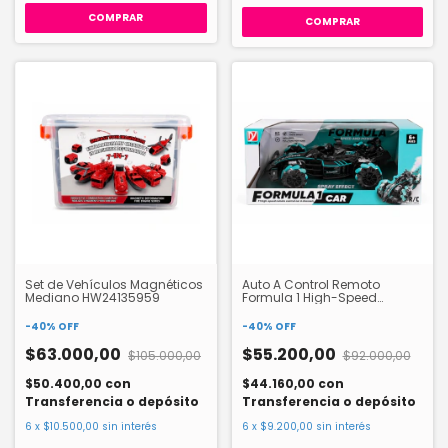
COMPRAR
Set de Vehículos Magnéticos
Auto A Control Remoto
Mediano HW24135959
Formula 1 High-Speed
HW24121444
-
40
%
OFF
-
40
%
OFF
$63.000,00
$55.200,00
$105.000,00
$92.000,00
$50.400,00
con
$44.160,00
con
Transferencia o depósito
Transferencia o depósito
6
x
$10.500,00
sin interés
6
x
$9.200,00
sin interés