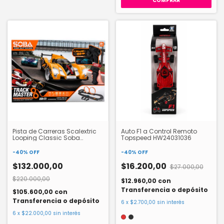
COMPRAR
Pista de Carreras Scalextric
Auto F1 a Control Remoto
Looping Classic Soba
Topspeed HW24031036
HW23147629
-
40
%
OFF
-
40
%
OFF
$132.000,00
$16.200,00
$27.000,00
$220.000,00
$12.960,00
con
Transferencia o depósito
$105.600,00
con
Transferencia o depósito
6
x
$2.700,00
sin interés
6
x
$22.000,00
sin interés