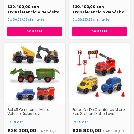
$30.400,00
con
$30.400,00
con
Transferencia o depósito
Transferencia o depósito
6
x
$6.333,33
sin interés
6
x
$6.333,33
sin interés
Set x5 Camiones Micro
Estación De Camiones Micro
Vehicle Dickie Toys
Sos Station Dickie Toys
-
20
%
OFF
-
20
%
OFF
$38.000,00
$36.800,00
$47.500,00
$46.000,00