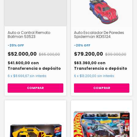
Auto a Control Remoto
Auto Escalador De Paredes
Batman 53523
Spiderman IKDIS124
-
20
%
OFF
-
20
%
OFF
$52.000,00
$79.200,00
$65.000,00
$99.000,00
$41.600,00
con
$63.360,00
con
Transferencia o depósito
Transferencia o depósito
6
x
$8.666,67
sin interés
6
x
$13.200,00
sin interés