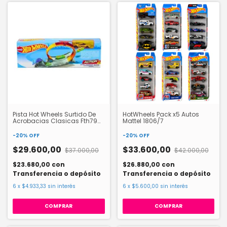
Pista Hot Wheels Surtido De
HotWheels Pack x5 Autos
Acrobacias Clasicas Fth79
Mattel 1806/7
Mattel
-
20
%
OFF
-
20
%
OFF
$29.600,00
$33.600,00
$37.000,00
$42.000,00
$23.680,00
con
$26.880,00
con
Transferencia o depósito
Transferencia o depósito
6
x
$4.933,33
sin interés
6
x
$5.600,00
sin interés
COMPRAR
COMPRAR