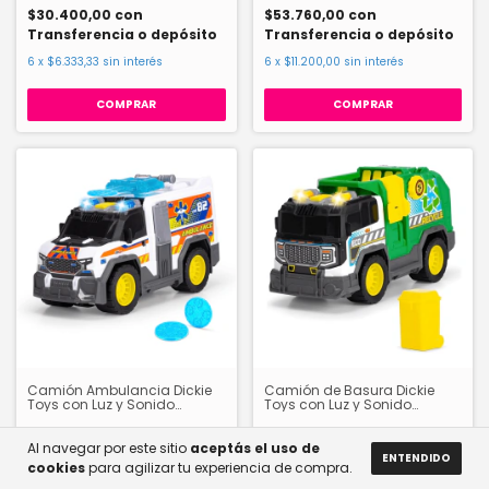
$30.400,00
con
$53.760,00
con
Transferencia o depósito
Transferencia o depósito
6
x
$6.333,33
sin interés
6
x
$11.200,00
sin interés
Camión Ambulancia Dickie
Camión de Basura Dickie
Toys con Luz y Sonido
Toys con Luz y Sonido
203306024
203306021
-
20
%
OFF
-
20
%
OFF
Al navegar por este sitio
aceptás el uso de
ENTENDIDO
$67.200,00
$67.200,00
cookies
para agilizar tu experiencia de compra.
$84.000,00
$84.000,00