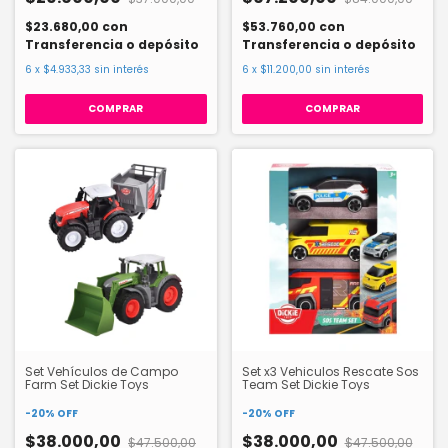
$23.680,00
con
$53.760,00
con
Transferencia o depósito
Transferencia o depósito
6
x
$4.933,33
sin interés
6
x
$11.200,00
sin interés
Set Vehículos de Campo
Set x3 Vehiculos Rescate Sos
Farm Set Dickie Toys
Team Set Dickie Toys
-
20
%
OFF
-
20
%
OFF
$38.000,00
$38.000,00
$47.500,00
$47.500,00