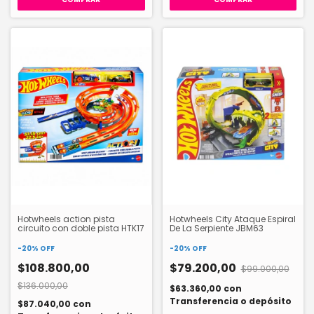
Hotwheels action pista
Hotwheels City Ataque Espiral
circuito con doble pista HTK17
De La Serpiente JBM63
-
20
%
OFF
-
20
%
OFF
$108.800,00
$79.200,00
$99.000,00
$136.000,00
$63.360,00
con
Transferencia o depósito
$87.040,00
con