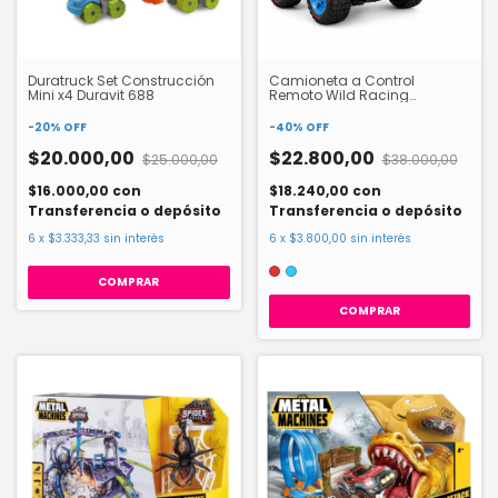
Duratruck Set Construcción
Camioneta a Control
Mini x4 Duravit 688
Remoto Wild Racing
HW24052478
-
20
%
OFF
-
40
%
OFF
$20.000,00
$22.800,00
$25.000,00
$38.000,00
$16.000,00
con
$18.240,00
con
Transferencia o depósito
Transferencia o depósito
6
x
$3.333,33
sin interés
6
x
$3.800,00
sin interés
COMPRAR