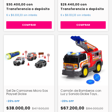
$30.400,00
con
$29.440,00
con
Transferencia o depósito
Transferencia o depósito
6
x
$6.333,33
sin interés
6
x
$6.133,33
sin interés
Set De Camiones Micro Sos
Camión de Bomberos con
Playset Dickie
Luz y Sonido Dickie Toys
203306020
-
20
%
OFF
-
20
%
OFF
$38.000,00
$67.200,00
$47.500,00
$84.000,00