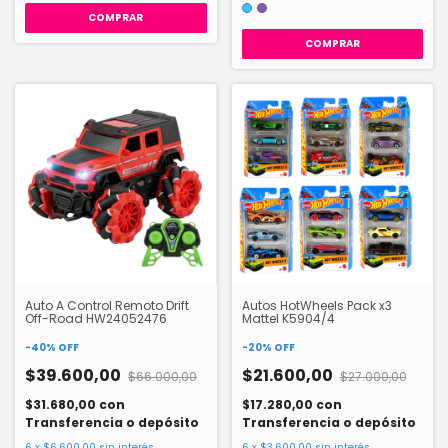
COMPRAR
Auto A Control Remoto Drift
Autos HotWheels Pack x3
Off-Road HW24052476
Mattel K5904/4
-
40
%
OFF
-
20
%
OFF
$39.600,00
$21.600,00
$66.000,00
$27.000,00
$31.680,00
con
$17.280,00
con
Transferencia o depósito
Transferencia o depósito
6
x
$6.600,00
sin interés
6
x
$3.600,00
sin interés